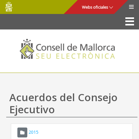
Consell
Saltar al contenido principal
Webs oficiales
de
Mallorca
La Sede
Consejo de Mallorca
Acceso y seguridad
Utilidades
Trámites y servicios
Acuerdos del Consejo
Mapa web
Ejecutivo
Ayuda
2015