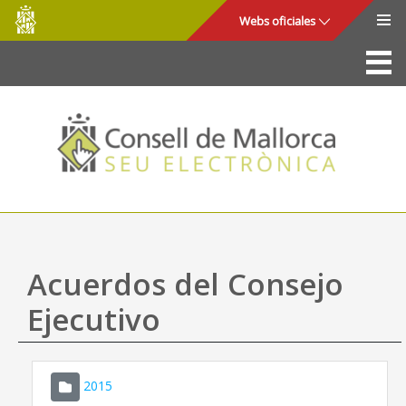
Consell
Saltar al contenido principal
Webs oficiales
de
Mallorca
La Sede
Consejo de Mallorca
Acceso y seguridad
Utilidades
Trámites y servicios
Acuerdos del Consejo
Mapa web
Ejecutivo
Ayuda
2015