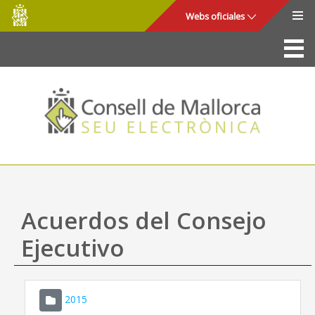
Consell
Saltar al contenido principal
Webs oficiales
de
Mallorca
La Sede
Consejo de Mallorca
Acceso y seguridad
Utilidades
Trámites y servicios
Acuerdos del Consejo
Mapa web
Ejecutivo
Ayuda
2015