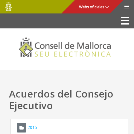
Consell
Saltar al contenido principal
Webs oficiales
de
Mallorca
La Sede
Consejo de Mallorca
Acceso y seguridad
Utilidades
Trámites y servicios
Acuerdos del Consejo
Mapa web
Ejecutivo
Ayuda
2015