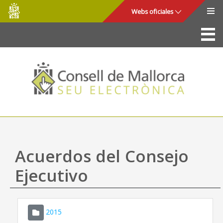
Consell
Saltar al contenido principal
Webs oficiales
de
Mallorca
La Sede
Consejo de Mallorca
Acceso y seguridad
Utilidades
Trámites y servicios
Acuerdos del Consejo
Mapa web
Ejecutivo
Ayuda
2015