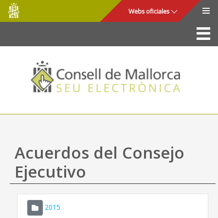
Consell
Saltar al contenido principal
Webs oficiales
de
Mallorca
La Sede
Consejo de Mallorca
Acceso y seguridad
Utilidades
Trámites y servicios
Acuerdos del Consejo
Mapa web
Ejecutivo
Ayuda
2015