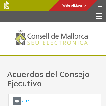
Consell
Saltar al contenido principal
Webs oficiales
de
Mallorca
La Sede
Consejo de Mallorca
Acceso y seguridad
Utilidades
Trámites y servicios
Acuerdos del Consejo
Mapa web
Ejecutivo
Ayuda
2015