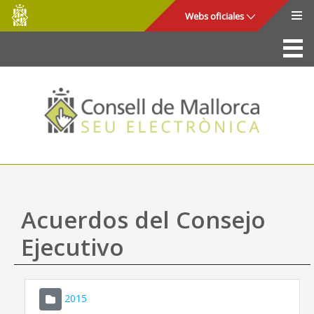
Consell
Saltar al contenido principal
Webs oficiales
de
Mallorca
La Sede
Consejo de Mallorca
Acceso y seguridad
Utilidades
Trámites y servicios
Acuerdos del Consejo
Mapa web
Ejecutivo
Ayuda
2015