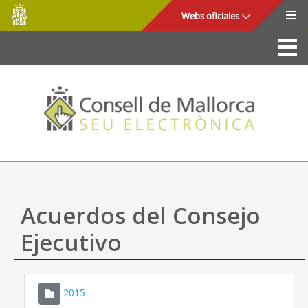
Consell
Saltar al contenido principal
Webs oficiales
de
Mallorca
La Sede
Consejo de Mallorca
Acceso y seguridad
Utilidades
Trámites y servicios
Acuerdos del Consejo
Mapa web
Ejecutivo
Ayuda
2015