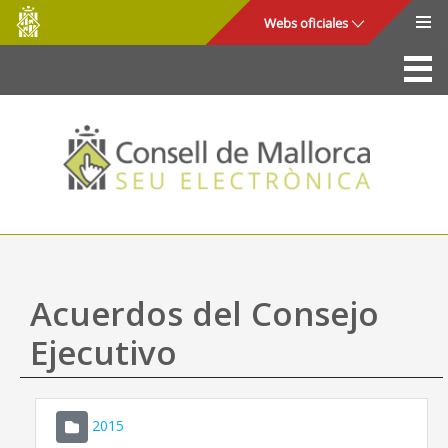
Consell
Saltar al contenido principal
Webs oficiales
de
Mallorca
La Sede
Consejo de Mallorca
Acceso y seguridad
Utilidades
Trámites y servicios
Acuerdos del Consejo
Mapa web
Ejecutivo
Ayuda
2015