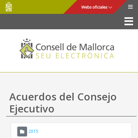
Consell
Saltar al contenido principal
Webs oficiales
de
Mallorca
La Sede
Consejo de Mallorca
Acceso y seguridad
Utilidades
Trámites y servicios
Acuerdos del Consejo
Mapa web
Ejecutivo
Ayuda
2015