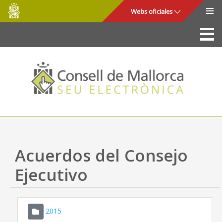
Consell
Saltar al contenido principal
Webs oficiales
de
Mallorca
La Sede
Consejo de Mallorca
Acceso y seguridad
Utilidades
Trámites y servicios
Acuerdos del Consejo
Mapa web
Ejecutivo
Ayuda
2015