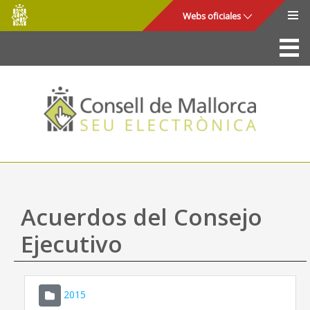
Consell
Saltar al contenido principal
Webs oficiales
de
Mallorca
La Sede
Consejo de Mallorca
Acceso y seguridad
Utilidades
Trámites y servicios
Acuerdos del Consejo
Mapa web
Ejecutivo
Ayuda
2015