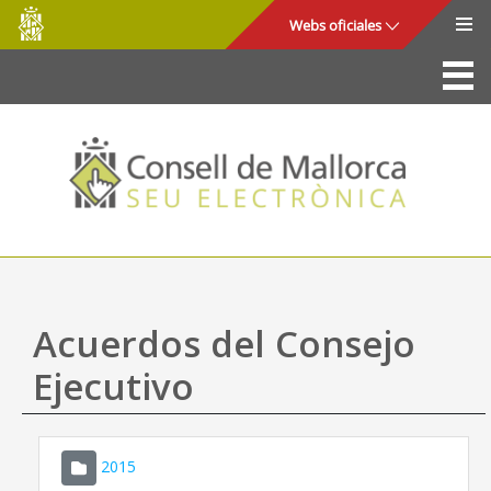
Consell
Saltar al contenido principal
Webs oficiales
de
Mallorca
La Sede
Consejo de Mallorca
Acceso y seguridad
Utilidades
Trámites y servicios
Acuerdos del Consejo
Mapa web
Ejecutivo
Ayuda
2015