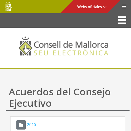
Consell
Saltar al contenido principal
Webs oficiales
de
Mallorca
La Sede
Consejo de Mallorca
Acceso y seguridad
Utilidades
Trámites y servicios
Acuerdos del Consejo
Mapa web
Ejecutivo
Ayuda
2015