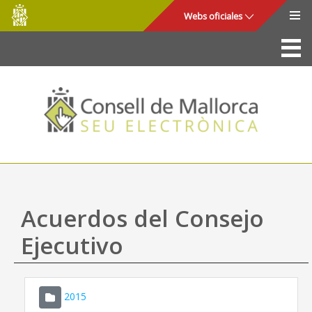
Consell
Saltar al contenido principal
Webs oficiales
de
Mallorca
La Sede
Consejo de Mallorca
Acceso y seguridad
Utilidades
Trámites y servicios
Acuerdos del Consejo
Mapa web
Ejecutivo
Ayuda
2015