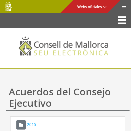
Consell
Saltar al contenido principal
Webs oficiales
de
Mallorca
La Sede
Consejo de Mallorca
Acceso y seguridad
Utilidades
Trámites y servicios
Acuerdos del Consejo
Mapa web
Ejecutivo
Ayuda
2015