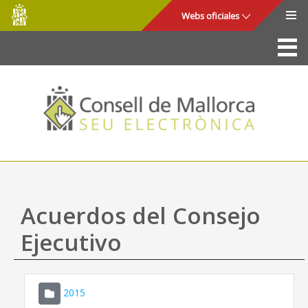
Consell
Saltar al contenido principal
Webs oficiales
de
Mallorca
La Sede
Consejo de Mallorca
Acceso y seguridad
Utilidades
Trámites y servicios
Acuerdos del Consejo
Mapa web
Ejecutivo
Ayuda
2015