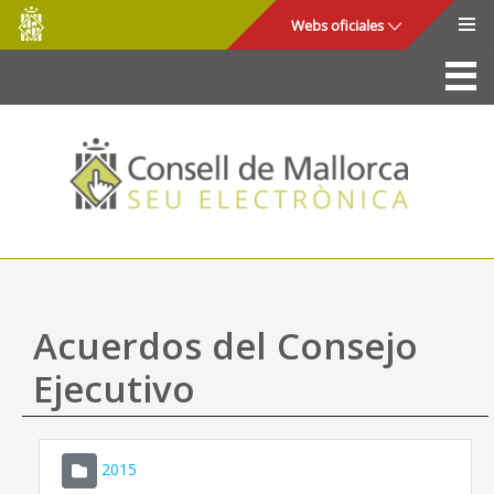
Consell
Saltar al contenido principal
Webs oficiales
de
Mallorca
La Sede
Consejo de Mallorca
Acceso y seguridad
Utilidades
Trámites y servicios
Acuerdos del Consejo
Mapa web
Ejecutivo
Ayuda
2015