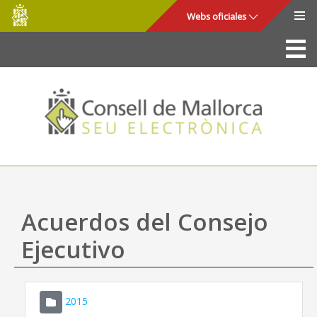
Consell
Saltar al contenido principal
Webs oficiales
de
Mallorca
La Sede
Consejo de Mallorca
Acceso y seguridad
Utilidades
Trámites y servicios
Acuerdos del Consejo
Mapa web
Ejecutivo
Ayuda
2015