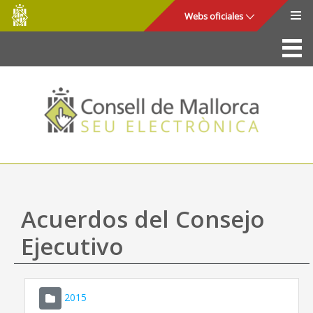
Consell
Saltar al contenido principal
Webs oficiales
de
Mallorca
La Sede
Consejo de Mallorca
Acceso y seguridad
Utilidades
Trámites y servicios
Acuerdos del Consejo
Mapa web
Ejecutivo
Ayuda
2015