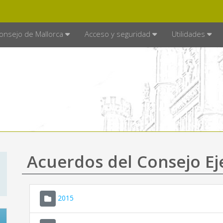
E MALLORCA
MALLORCA.ES
TRA
SEDE ELECTRÓNICA
onsejo de Mallorca
Acceso y seguridad
Utilidades
Acuerdos del Consejo Ej
2015