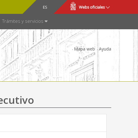
CA
ES
Webs oficiales
NSPARENCIA
Trámites y servicios
Mapa web
Ayuda
ecutivo