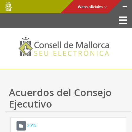
Consell
Saltar al contenido principal
Webs oficiales
de
Mallorca
La Sede
Consejo de Mallorca
Acceso y seguridad
Utilidades
Trámites y servicios
Acuerdos del Consejo
Mapa web
Ejecutivo
Ayuda
2015