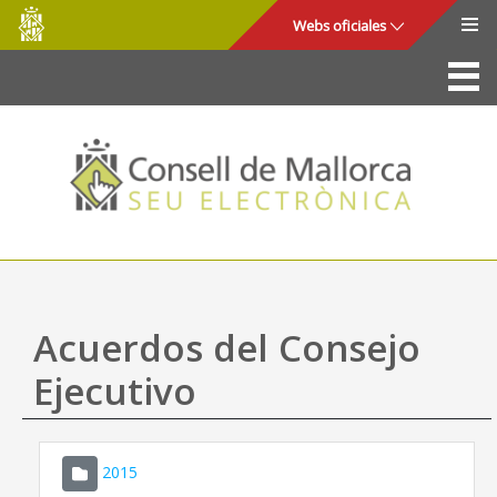
Consell
Saltar al contenido principal
Webs oficiales
de
Mallorca
La Sede
Consejo de Mallorca
Acceso y seguridad
Utilidades
Trámites y servicios
Acuerdos del Consejo
Mapa web
Ejecutivo
Ayuda
2015