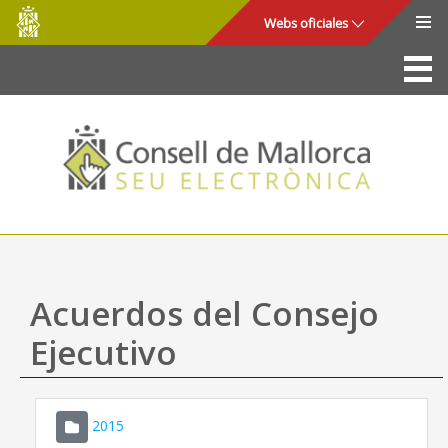
Consell
Saltar al contenido principal
Webs oficiales
de
Mallorca
La Sede
Consejo de Mallorca
Acceso y seguridad
Utilidades
Trámites y servicios
Acuerdos del Consejo
Mapa web
Ejecutivo
Ayuda
2015