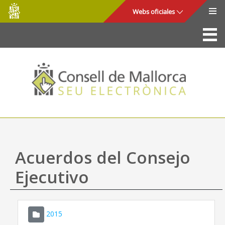
Consell
Saltar al contenido principal
Webs oficiales
de
Mallorca
La Sede
Consejo de Mallorca
Acceso y seguridad
Utilidades
Trámites y servicios
Acuerdos del Consejo
Mapa web
Ejecutivo
Ayuda
2015