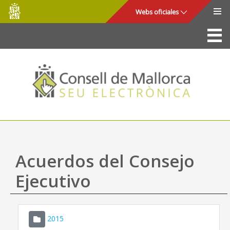
Consell
Saltar al contenido principal
Webs oficiales
de
Mallorca
La Sede
Consejo de Mallorca
Acceso y seguridad
Utilidades
Trámites y servicios
Acuerdos del Consejo
Mapa web
Ejecutivo
Ayuda
2015