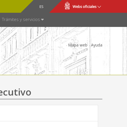
CA
ES
Webs oficiales
NSPARENCIA
Trámites y servicios
Mapa web
Ayuda
ecutivo