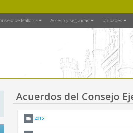
E MALLORCA
MALLORCA.ES
TRA
SEDE ELECTRÓNICA
onsejo de Mallorca
Acceso y seguridad
Utilidades
Acuerdos del Consejo Ej
2015