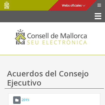
Consell
Saltar al contenido principal
Webs oficiales
de
Mallorca
La Sede
Consejo de Mallorca
Acceso y seguridad
Utilidades
Trámites y servicios
Acuerdos del Consejo
Mapa web
Ejecutivo
Ayuda
2015