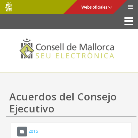
Consell
Saltar al contenido principal
Webs oficiales
de
Mallorca
La Sede
Consejo de Mallorca
Acceso y seguridad
Utilidades
Trámites y servicios
Acuerdos del Consejo
Mapa web
Ejecutivo
Ayuda
2015