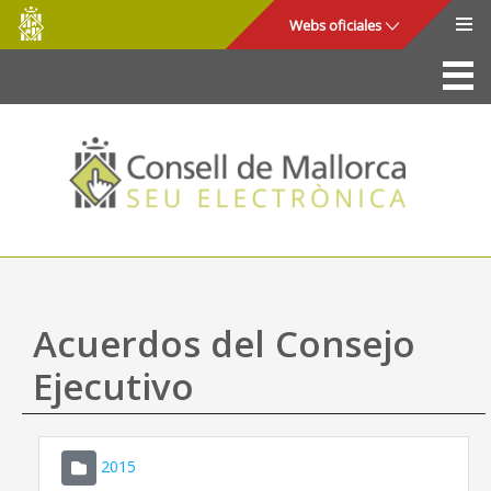
Consell
Saltar al contenido principal
Webs oficiales
de
Mallorca
La Sede
Consejo de Mallorca
Acceso y seguridad
Utilidades
Trámites y servicios
Acuerdos del Consejo
Mapa web
Ejecutivo
Ayuda
2015