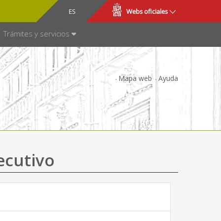
CA
ES
Webs oficiales
NSPARENCIA
Trámites y servicios
Mapa web
Ayuda
ecutivo