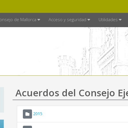
E MALLORCA
MALLORCA.ES
TRA
SEDE ELECTRÓNICA
onsejo de Mallorca
Acceso y seguridad
Utilidades
Acuerdos del Consejo Ej
2015