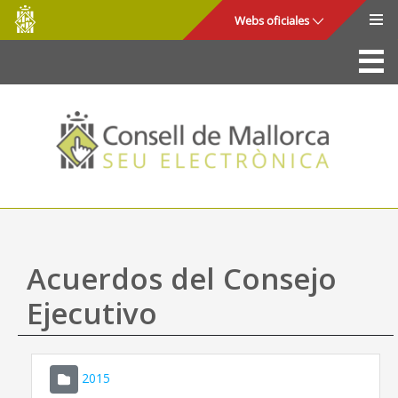
Consell
Saltar al contenido principal
Webs oficiales
de
Mallorca
La Sede
Consejo de Mallorca
Acceso y seguridad
Utilidades
Trámites y servicios
Acuerdos del Consejo
Mapa web
Ejecutivo
Ayuda
2015