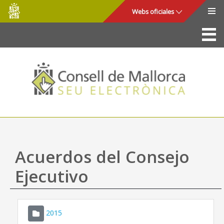
Consell
Saltar al contenido principal
Webs oficiales
de
Mallorca
La Sede
Consejo de Mallorca
Acceso y seguridad
Utilidades
Trámites y servicios
Acuerdos del Consejo
Mapa web
Ejecutivo
Ayuda
2015