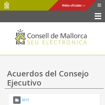
Consell
Saltar al contenido principal
Webs oficiales
de
Mallorca
La Sede
Consejo de Mallorca
Acceso y seguridad
Utilidades
Trámites y servicios
Acuerdos del Consejo
Mapa web
Ejecutivo
Ayuda
2015