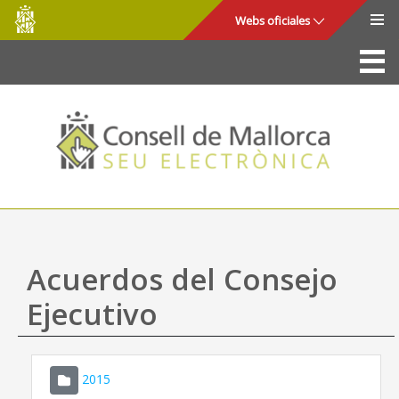
Consell
Saltar al contenido principal
Webs oficiales
de
Mallorca
La Sede
Consejo de Mallorca
Acceso y seguridad
Utilidades
Trámites y servicios
Acuerdos del Consejo
Mapa web
Ejecutivo
Ayuda
2015