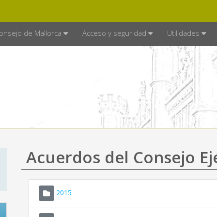
E MALLORCA
MALLORCA.ES
TRA
SEDE ELECTRÓNICA
onsejo de Mallorca
Acceso y seguridad
Utilidades
Acuerdos del Consejo Ej
2015