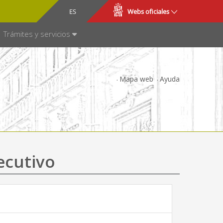
CA
ES
Webs oficiales
NSPARENCIA
Trámites y servicios
Mapa web
Ayuda
ecutivo