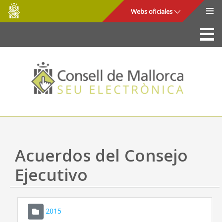
Consell
Saltar al contenido principal
Webs oficiales
de
Mallorca
La Sede
Consejo de Mallorca
Acceso y seguridad
Utilidades
Trámites y servicios
Acuerdos del Consejo
Mapa web
Ejecutivo
Ayuda
2015