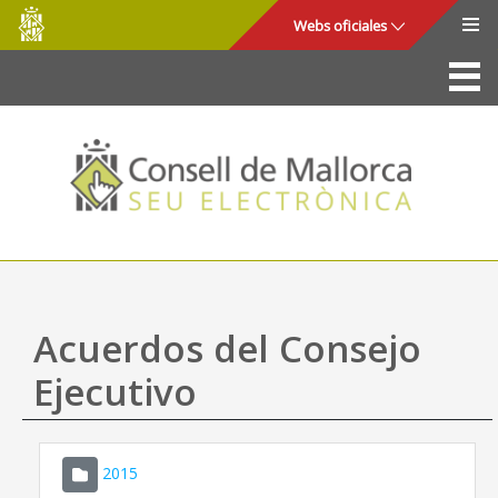
Consell
Saltar al contenido principal
Webs oficiales
de
Mallorca
La Sede
Consejo de Mallorca
Acceso y seguridad
Utilidades
Trámites y servicios
Acuerdos del Consejo
Mapa web
Ejecutivo
Ayuda
2015