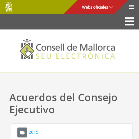
Consell
Saltar al contenido principal
Webs oficiales
de
Mallorca
La Sede
Consejo de Mallorca
Acceso y seguridad
Utilidades
Trámites y servicios
Acuerdos del Consejo
Mapa web
Ejecutivo
Ayuda
2015