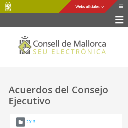
Consell
Saltar al contenido principal
Webs oficiales
de
Mallorca
La Sede
Consejo de Mallorca
Acceso y seguridad
Utilidades
Trámites y servicios
Acuerdos del Consejo
Mapa web
Ejecutivo
Ayuda
2015