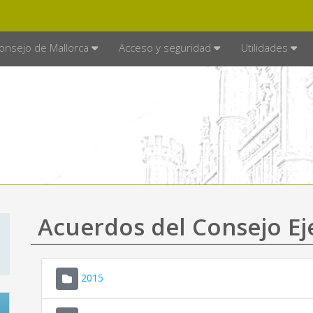
E MALLORCA
MALLORCA.ES
TRA
SEDE ELECTRÓNICA
onsejo de Mallorca
Acceso y seguridad
Utilidades
Acuerdos del Consejo Ej
2015