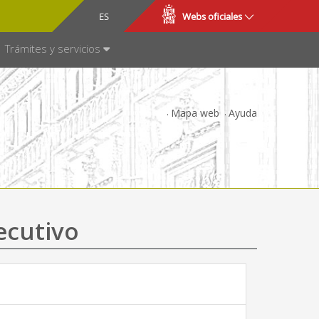
CA
ES
Webs oficiales
NSPARENCIA
Trámites y servicios
Mapa web
Ayuda
ecutivo