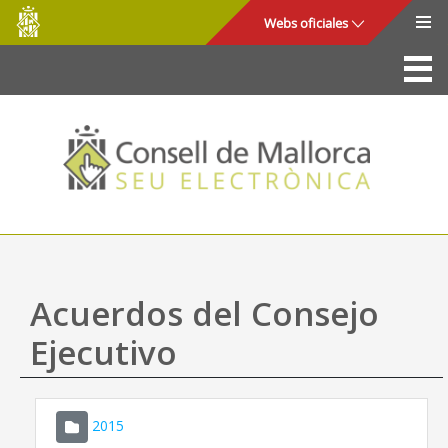
Consell
Saltar al contenido principal
Webs oficiales
de
Mallorca
La Sede
Consejo de Mallorca
Acceso y seguridad
Utilidades
Trámites y servicios
Acuerdos del Consejo
Mapa web
Ejecutivo
Ayuda
2015