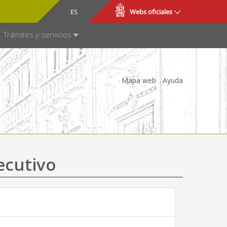
CA
ES
Webs oficiales
NSPARENCIA
Trámites y servicios
Mapa web
Ayuda
ecutivo