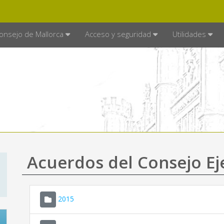
E MALLORCA
MALLORCA.ES
TRA
SEDE ELECTRÓNICA
onsejo de Mallorca
Acceso y seguridad
Utilidades
Acuerdos del Consejo Ej
2015