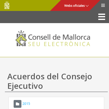
Consell
Saltar al contenido principal
Webs oficiales
de
Mallorca
La Sede
Consejo de Mallorca
Acceso y seguridad
Utilidades
Trámites y servicios
Acuerdos del Consejo
Mapa web
Ejecutivo
Ayuda
2015