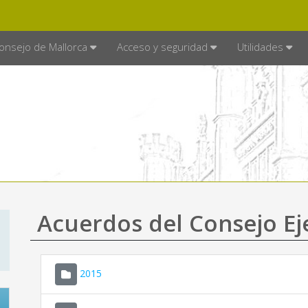
E MALLORCA
MALLORCA.ES
TRA
SEDE ELECTRÓNICA
onsejo de Mallorca
Acceso y seguridad
Utilidades
Acuerdos del Consejo Ej
2015