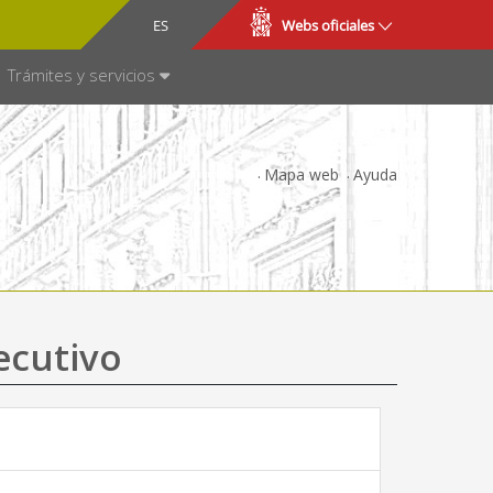
CA
ES
Webs oficiales
NSPARENCIA
Trámites y servicios
Mapa web
Ayuda
ecutivo