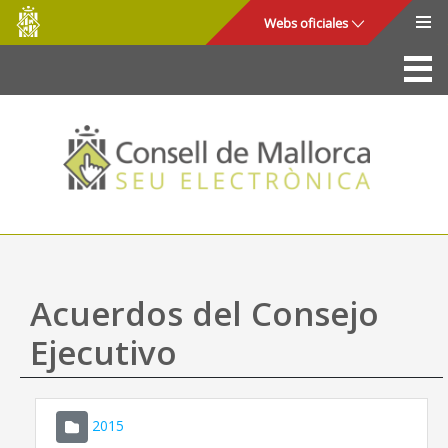
Consell
Saltar al contenido principal
Webs oficiales
de
Mallorca
La Sede
Consejo de Mallorca
Acceso y seguridad
Utilidades
Trámites y servicios
Acuerdos del Consejo
Mapa web
Ejecutivo
Ayuda
2015