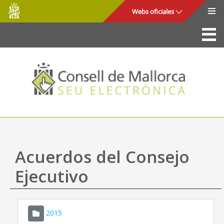
Consell
Saltar al contenido principal
Webs oficiales
de
Mallorca
La Sede
Consejo de Mallorca
Acceso y seguridad
Utilidades
Trámites y servicios
Acuerdos del Consejo
Mapa web
Ejecutivo
Ayuda
2015