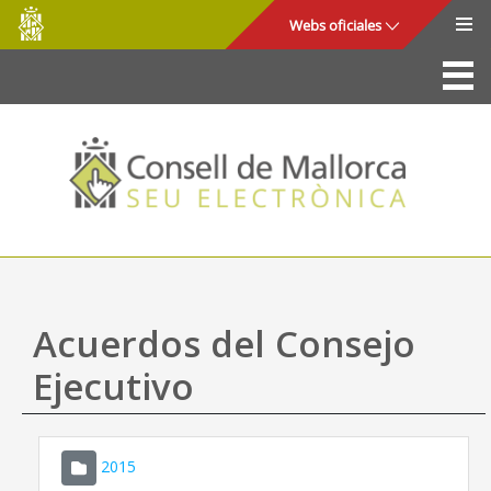
Consell
Saltar al contenido principal
Webs oficiales
de
Mallorca
La Sede
Consejo de Mallorca
Acceso y seguridad
Utilidades
Trámites y servicios
Acuerdos del Consejo
Mapa web
Ejecutivo
Ayuda
2015