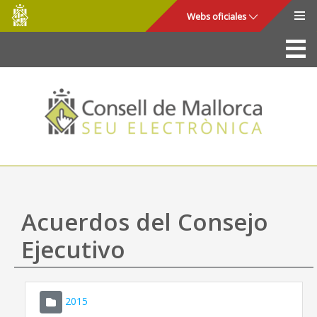
Consell
Saltar al contenido principal
Webs oficiales
de
Mallorca
La Sede
Consejo de Mallorca
Acceso y seguridad
Utilidades
Trámites y servicios
Acuerdos del Consejo
Mapa web
Ejecutivo
Ayuda
2015